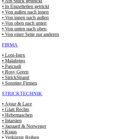
⦁ Am Stück gestrickt
⦁ In Einzelteilen getrickt
⦁ Von außen nach innen
⦁ Von innen nach außen
⦁ Von oben nach unten
⦁ Von unten nach oben
⦁ Von einer Seite zur anderen
FIRMA
⦁ Lopi-Istex
⦁ Malabrigo
⦁ Pascuali
⦁ Rosy Green
⦁ StrickStrand
⦁ Sonstige Firmen
STRICKTECHNIK
⦁ Ajour & Lace
⦁ Glatt Rechts
⦁ Hebemaschen
⦁ Intarsien
⦁ Jaquard & Norweger
⦁ Kraus
⦁ Verkürzte Reihen