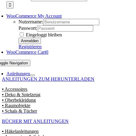
WooCommerce My Account
Nutzername:
Passwort:
Eingeloggt bleiben
Registrieren
WooCommerce Cart
0
oggle Navigation
Anleitungen
ANLEITUNGEN ZUM HERUNTERLADEN
⦁ Accessoires
⦁ Deko & Spielzeug
⦁ Oberbekleidung
⦁ Raumobjekte
⦁ Schals & Tücher
BÜCHER MIT ANLEITUNGEN
⦁ Häkelanleitungen