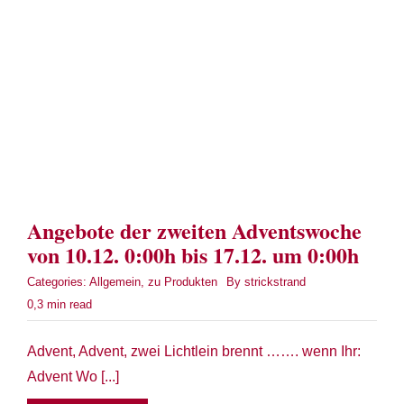
Term
Links
Konta
Vers
Angebote der zweiten Adventswoche
Zahl
von 10.12. 0:00h bis 17.12. um 0:00h
Categories:
Allgemein
,
zu Produkten
By
strickstrand
Ware
0,3 min read
Mein
Advent, Advent, zwei Lichtlein brennt ……. wenn Ihr:
Advent Wo [...]
Recht