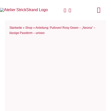
Zum
Inhalt
Togg
springen
Navi
Start
Startseite
»
Shop
»
Anleitung: Pullover/ Rosy Green – „Neona“ –
lässige Passform – unisex
Anlei
Stric
Für D
Woll
Philo
Blog