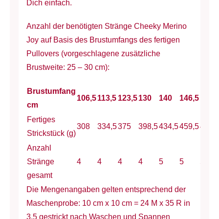
Dich einfach.
Anzahl der benötigten Stränge Cheeky Merino
Joy auf Basis des Brustumfangs des fertigen
Pullovers (vorgeschlagene zusätzliche
Brustweite: 25 – 30 cm):
Brustumfang
106,5
113,5
123,5
130
140
146,5
156,
cm
Fertiges
308
334,5
375
398,5
434,5
459,5
498,
Strickstück (g)
Anzahl
Stränge
4
4
4
4
5
5
5
gesamt
Die Mengenangaben gelten entsprechend der
Maschenprobe: 10 cm x 10 cm = 24 M x 35 R in
3,5 gestrickt nach Waschen und Spannen