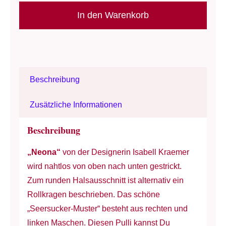
Rosy
In den Warenkorb
Green
-
"Neona"
-
Beschreibung
lässige
Passform
Zusätzliche Informationen
-
unisex
Beschreibung
Menge
„Neona“
von der Designerin Isabell Kraemer
wird nahtlos von oben nach unten gestrickt.
Zum runden Halsausschnitt ist alternativ ein
Rollkragen beschrieben. Das schöne
„Seersucker-Muster“ besteht aus rechten und
linken Maschen. Diesen Pulli kannst Du