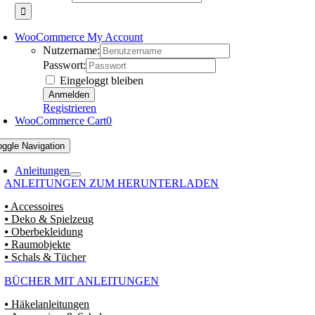
WooCommerce My Account
Nutzername:
Passwort:
Eingeloggt bleiben
Registrieren
WooCommerce Cart
0
oggle Navigation
Anleitungen
ANLEITUNGEN ZUM HERUNTERLADEN
⦁ Accessoires
⦁ Deko & Spielzeug
⦁ Oberbekleidung
⦁ Raumobjekte
⦁ Schals & Tücher
BÜCHER MIT ANLEITUNGEN
⦁ Häkelanleitungen