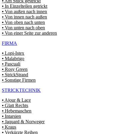
⦁ Am Stück gestrickt
⦁ In Einzelteilen getrickt
⦁ Von außen nach innen
⦁ Von innen nach außen
⦁ Von oben nach unten
⦁ Von unten nach oben
⦁ Von einer Seite zur anderen
FIRMA
⦁ Lopi-Istex
⦁ Malabrigo
⦁ Pascuali
⦁ Rosy Green
⦁ StrickStrand
⦁ Sonstige Firmen
STRICKTECHNIK
⦁ Ajour & Lace
⦁ Glatt Rechts
⦁ Hebemaschen
⦁ Intarsien
⦁ Jaquard & Norweger
⦁ Kraus
⦁ Verkürzte Reihen