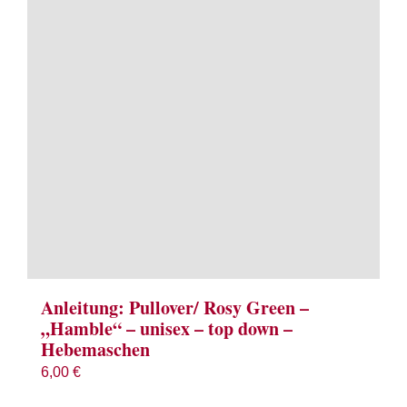
Term
Links
Konta
Vers
Zahl
Ware
Anleitung: Pullover/ Rosy Green –
„Hamble“ – unisex – top down –
Hebemaschen
Mein
6,00
€
Recht