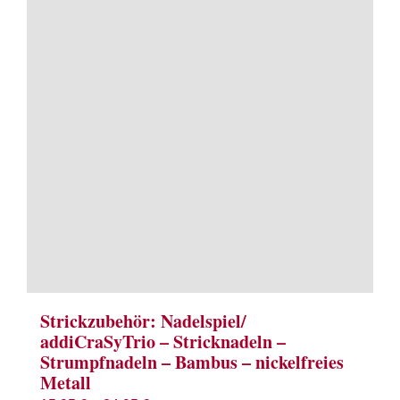
Term
Links
Konta
Vers
Zahl
Ware
Strickzubehör: Nadelspiel/
addiCraSyTrio – Stricknadeln –
Mein
Strumpfnadeln – Bambus – nickelfreies
Metall
Recht