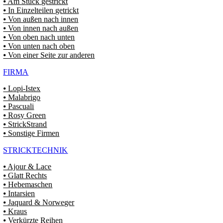
⦁ Am Stück gestrickt
⦁ In Einzelteilen getrickt
⦁ Von außen nach innen
⦁ Von innen nach außen
⦁ Von oben nach unten
⦁ Von unten nach oben
⦁ Von einer Seite zur anderen
FIRMA
⦁ Lopi-Istex
⦁ Malabrigo
⦁ Pascuali
⦁ Rosy Green
⦁ StrickStrand
⦁ Sonstige Firmen
STRICKTECHNIK
⦁ Ajour & Lace
⦁ Glatt Rechts
⦁ Hebemaschen
⦁ Intarsien
⦁ Jaquard & Norweger
⦁ Kraus
⦁ Verkürzte Reihen