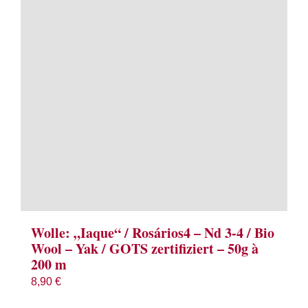
Term
Links
Konta
Vers
Zahl
Ware
Wolle: „Iaque“ / Rosários4 – Nd 3-4 / Bio
Wool – Yak / GOTS zertifiziert – 50g à
200 m
Mein
8,90
€
Recht