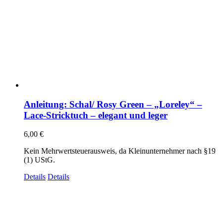
Anleitung: Schal/ Rosy Green – „Loreley“ –
Lace-Stricktuch – elegant und leger
6,00
€
Kein Mehrwertsteuerausweis, da Kleinunternehmer nach §19
(1) UStG.
Details
Details