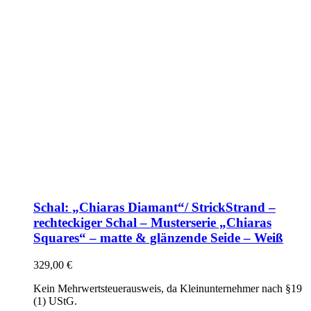
Schal: „Chiaras Diamant“/ StrickStrand –
rechteckiger Schal – Musterserie „Chiaras
Squares“ – matte & glänzende Seide – Weiß
329,00
€
Kein Mehrwertsteuerausweis, da Kleinunternehmer nach §19
(1) UStG.