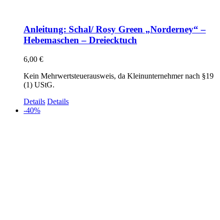
Anleitung: Schal/ Rosy Green „Norderney“ –
Hebemaschen – Dreiecktuch
6,00
€
Kein Mehrwertsteuerausweis, da Kleinunternehmer nach §19
(1) UStG.
Details
Details
-40%