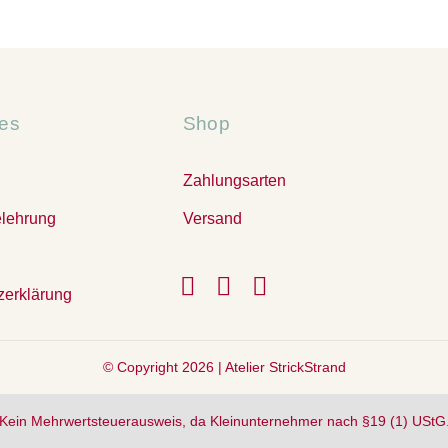
hes
Shop
Zahlungsarten
elehrung
Versand
zerklärung
© Copyright 2026 |
Atelier StrickStrand
Kein Mehrwertsteuerausweis, da Kleinunternehmer nach §19 (1) UStG