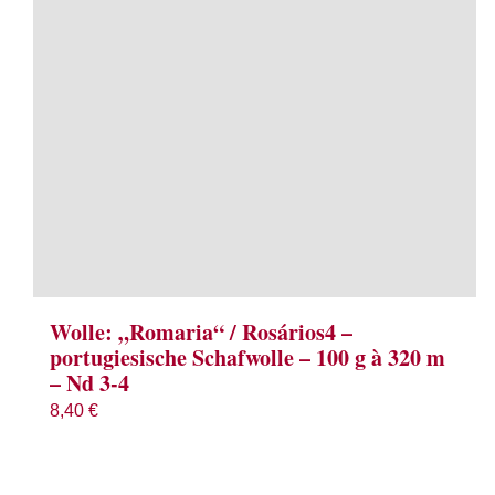
Wolle: „Romaria“ / Rosários4 –
portugiesische Schafwolle – 100 g à 320 m
– Nd 3-4
8,40
€