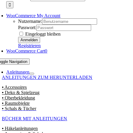
WooCommerce My Account
Nutzername:
Passwort:
Eingeloggt bleiben
Registrieren
WooCommerce Cart
0
oggle Navigation
Anleitungen
ANLEITUNGEN ZUM HERUNTERLADEN
⦁ Accessoires
⦁ Deko & Spielzeug
⦁ Oberbekleidung
⦁ Raumobjekte
⦁ Schals & Tücher
BÜCHER MIT ANLEITUNGEN
⦁ Häkelanleitungen