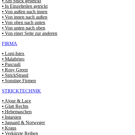
⦁ Am Stück gestrickt
⦁ In Einzelteilen getrickt
⦁ Von außen nach innen
⦁ Von innen nach außen
⦁ Von oben nach unten
⦁ Von unten nach oben
⦁ Von einer Seite zur anderen
FIRMA
⦁ Lopi-Istex
⦁ Malabrigo
⦁ Pascuali
⦁ Rosy Green
⦁ StrickStrand
⦁ Sonstige Firmen
STRICKTECHNIK
⦁ Ajour & Lace
⦁ Glatt Rechts
⦁ Hebemaschen
⦁ Intarsien
⦁ Jaquard & Norweger
⦁ Kraus
⦁ Verkürzte Reihen