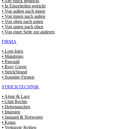
⦁ Am Stück gestrickt
⦁ In Einzelteilen getrickt
⦁ Von außen nach innen
⦁ Von innen nach außen
⦁ Von oben nach unten
⦁ Von unten nach oben
⦁ Von einer Seite zur anderen
FIRMA
⦁ Lopi-Istex
⦁ Malabrigo
⦁ Pascuali
⦁ Rosy Green
⦁ StrickStrand
⦁ Sonstige Firmen
STRICKTECHNIK
⦁ Ajour & Lace
⦁ Glatt Rechts
⦁ Hebemaschen
⦁ Intarsien
⦁ Jaquard & Norweger
⦁ Kraus
⦁ Verkürzte Reihen