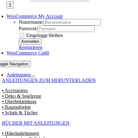
WooCommerce My Account
Nutzername:
Passwort:
Eingeloggt bleiben
Registrieren
WooCommerce Cart
0
oggle Navigation
Anleitungen
ANLEITUNGEN ZUM HERUNTERLADEN
⦁ Accessoires
⦁ Deko & Spielzeug
⦁ Oberbekleidung
⦁ Raumobjekte
⦁ Schals & Tücher
BÜCHER MIT ANLEITUNGEN
⦁ Häkelanleitungen