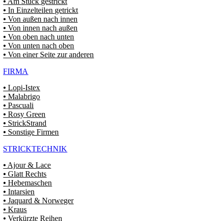
⦁ Am Stück gestrickt
⦁ In Einzelteilen getrickt
⦁ Von außen nach innen
⦁ Von innen nach außen
⦁ Von oben nach unten
⦁ Von unten nach oben
⦁ Von einer Seite zur anderen
FIRMA
⦁ Lopi-Istex
⦁ Malabrigo
⦁ Pascuali
⦁ Rosy Green
⦁ StrickStrand
⦁ Sonstige Firmen
STRICKTECHNIK
⦁ Ajour & Lace
⦁ Glatt Rechts
⦁ Hebemaschen
⦁ Intarsien
⦁ Jaquard & Norweger
⦁ Kraus
⦁ Verkürzte Reihen