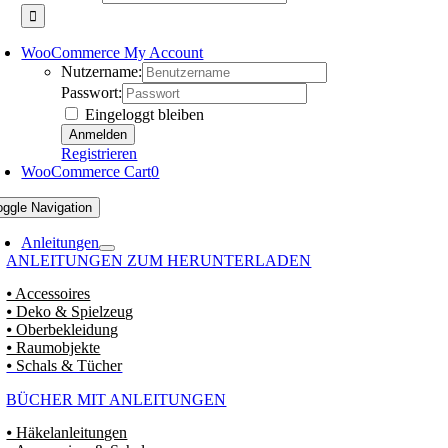
WooCommerce My Account
Nutzername:
Passwort:
Eingeloggt bleiben
Registrieren
WooCommerce Cart
0
oggle Navigation
Anleitungen
ANLEITUNGEN ZUM HERUNTERLADEN
⦁ Accessoires
⦁ Deko & Spielzeug
⦁ Oberbekleidung
⦁ Raumobjekte
⦁ Schals & Tücher
BÜCHER MIT ANLEITUNGEN
⦁ Häkelanleitungen