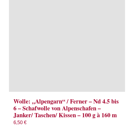
Term
Links
Konta
Vers
Zahl
Ware
Wolle: „Alpengarn“ / Ferner – Nd 4.5 bis
6 – Schafwolle von Alpenschafen –
Janker/ Taschen/ Kissen – 100 g à 160 m
Mein
6,50
€
Recht