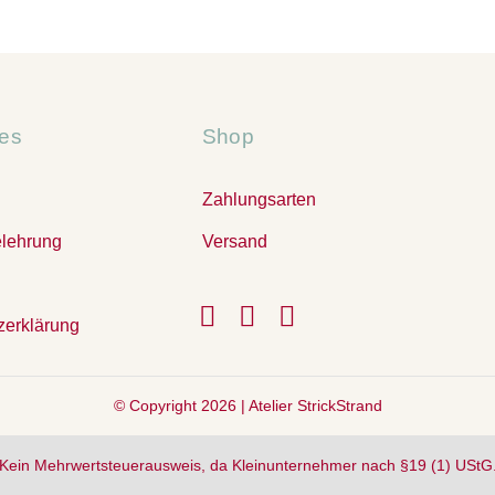
hes
Shop
Zahlungsarten
elehrung
Versand
zerklärung
© Copyright 2026 |
Atelier StrickStrand
Kein Mehrwertsteuerausweis, da Kleinunternehmer nach §19 (1) UStG