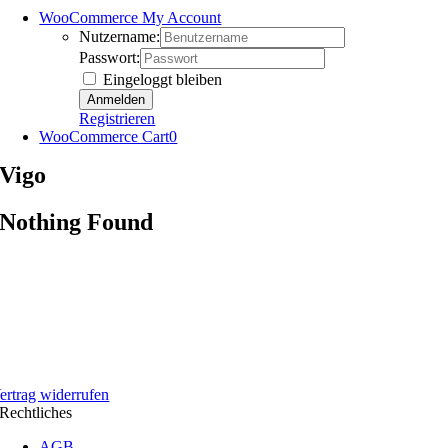
WooCommerce My Account
Nutzername:
Passwort:
Eingeloggt bleiben
Registrieren
WooCommerce Cart
0
Vigo
Nothing Found
ertrag widerrufen
Rechtliches
AGB