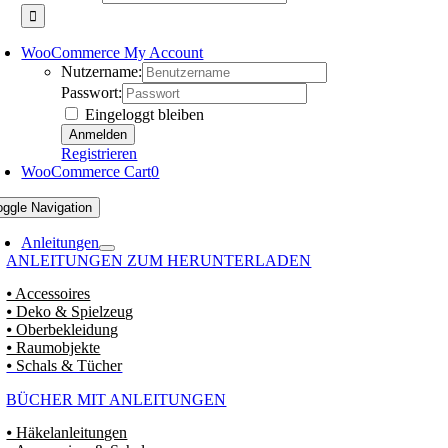
WooCommerce My Account
Nutzername:
Passwort:
Eingeloggt bleiben
Registrieren
WooCommerce Cart
0
oggle Navigation
Anleitungen
ANLEITUNGEN ZUM HERUNTERLADEN
⦁ Accessoires
⦁ Deko & Spielzeug
⦁ Oberbekleidung
⦁ Raumobjekte
⦁ Schals & Tücher
BÜCHER MIT ANLEITUNGEN
⦁ Häkelanleitungen