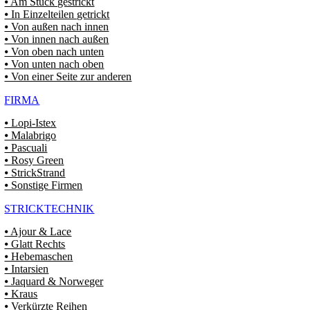
⦁ Am Stück gestrickt
⦁ In Einzelteilen getrickt
⦁ Von außen nach innen
⦁ Von innen nach außen
⦁ Von oben nach unten
⦁ Von unten nach oben
⦁ Von einer Seite zur anderen
FIRMA
⦁ Lopi-Istex
⦁ Malabrigo
⦁ Pascuali
⦁ Rosy Green
⦁ StrickStrand
⦁ Sonstige Firmen
STRICKTECHNIK
⦁ Ajour & Lace
⦁ Glatt Rechts
⦁ Hebemaschen
⦁ Intarsien
⦁ Jaquard & Norweger
⦁ Kraus
⦁ Verkürzte Reihen