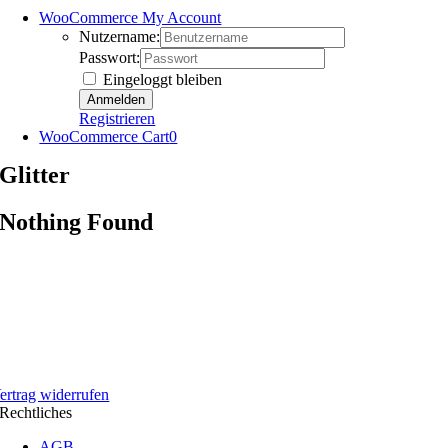
WooCommerce My Account
Nutzername:
Passwort:
Eingeloggt bleiben
Registrieren
WooCommerce Cart
0
Glitter
Nothing Found
ertrag widerrufen
Rechtliches
AGB