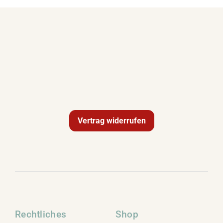
Term
Links
Konta
Vers
Vertrag widerrufen
Zahl
Ware
Mein
Rechtliches
Shop
Recht