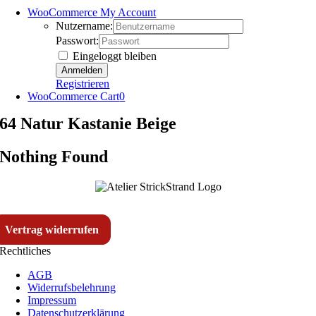
WooCommerce My Account
Nutzername:
Passwort:
Eingeloggt bleiben
Registrieren
WooCommerce Cart
0
64 Natur Kastanie Beige
Nothing Found
Vertrag widerrufen
Rechtliches
AGB
Widerrufsbelehrung
Impressum
Datenschutzerklärung