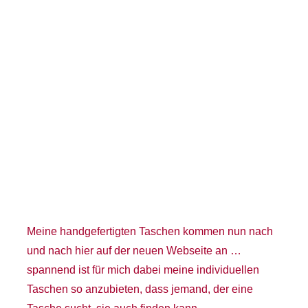
Term
Links
Konta
Vers
Zahl
Ware
Meine handgefertigten Taschen kommen nun nach
und nach hier auf der neuen Webseite an …
Mein
spannend ist für mich dabei meine individuellen
Taschen so anzubieten, dass jemand, der eine
Recht