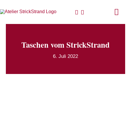
Zum
Inhalt
Togg
springen
Navi
Start
Taschen vom StrickStrand
Anlei
6. Juli 2022
Stric
Für D
Woll
Philo
Blog