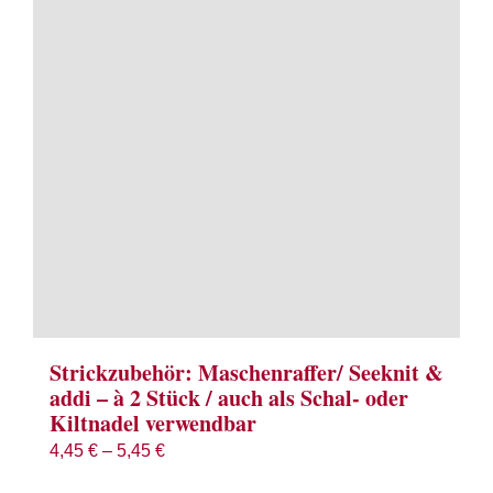
Term
Links
Konta
Vers
Zahl
Ware
Strickzubehör: Maschenraffer/ Seeknit &
addi – à 2 Stück / auch als Schal- oder
Kiltnadel verwendbar
Mein
4,45
€
–
5,45
€
Recht