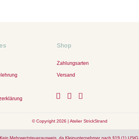
hes
Shop
Zahlungsarten
elehrung
Versand
zerklärung
© Copyright 2026 |
Atelier StrickStrand
Kein Mehrwertsteuerausweis, da Kleinunternehmer nach §19 (1) UStG