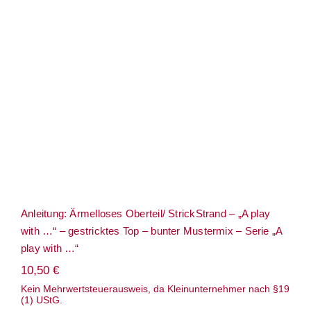
Anleitung: Ärmelloses Oberteil/
Term
StrickStrand – „A play with …“ –
gestricktes Top – bunter Mustermix –
Serie „A play with …“
Links
Konta
Vers
Zahl
Anleitung: Ärmelloses Oberteil/ StrickStrand – „A play
Ware
with …“ – gestricktes Top – bunter Mustermix – Serie „A
play with …“
Mein
10,50
€
Kein Mehrwertsteuerausweis, da Kleinunternehmer nach §19
(1) UStG.
Recht