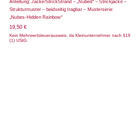
Anleitung: Jacke/StrickStrand – „Nubed“ – Strickjacke –
Strukturmuster – beidseitig tragbar – Musterserie
„Nubes-Hidden Rainbow“
19,50
€
Kein Mehrwertsteuerausweis, da Kleinunternehmer nach §19
(1) UStG.
Anleitung: Mütze/ Rosy Green – „Dotyk“-
Zopfmuster