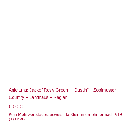
Anleitung: Jacke/ Rosy Green – „Dustin“
– Zopfmuster – Country – Landhaus –
Raglan
Anleitung: Jacke/ Rosy Green – „Dustin“ – Zopfmuster –
Country – Landhaus – Raglan
6,00
€
Kein Mehrwertsteuerausweis, da Kleinunternehmer nach §19
(1) UStG.