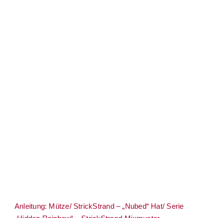
Anleitung: Mütze/ StrickStrand –
„Nubed“ Hat/ Serie „Hidden Rainbow“ –
StrickStrand-Mixmuster- verschiedene
Größen 3.75 – Dt & Engl
Anleitung: Mütze/ StrickStrand – „Nubed“ Hat/ Serie