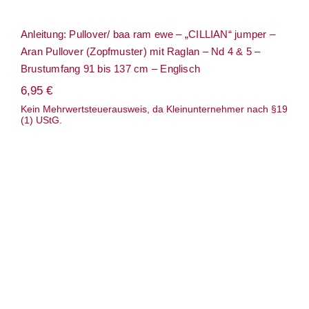
Anleitung: Pullover/ baa ram ewe – „CILLIAN“ jumper –
Aran Pullover (Zopfmuster) mit Raglan – Nd 4 & 5 –
Brustumfang 91 bis 137 cm – Englisch
6,95
€
Kein Mehrwertsteuerausweis, da Kleinunternehmer nach §19
(1) UStG.
Anleitung: Pullover/ Rosy Green –
„Englischer Garten“ – Zopfmuster –