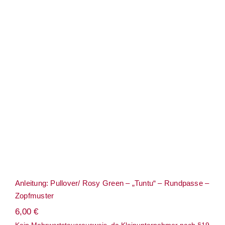
Anleitung: Pullover/ Rosy Green –
„Tuntu“ – Rundpasse – Zopfmuster
Anleitung: Pullover/ Rosy Green – „Tuntu“ – Rundpasse –
Zopfmuster
6,00
€
Kein Mehrwertsteuerausweis, da Kleinunternehmer nach §19