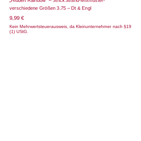
„Hidden Rainbow“ – StrickStrand-Mixmuster-
verschiedene Größen 3.75 – Dt & Engl
9,99
€
Kein Mehrwertsteuerausweis, da Kleinunternehmer nach §19
(1) UStG.
Anleitung: Mütze/ StrickStrand – „Star
Nubed“/ Serie „Hidden Rainbow“-
gestricktes Barrett/ Baskenmütze –
StrickStrand-Mustermix – verschiedene
Kopfweiten – Dt & Engl