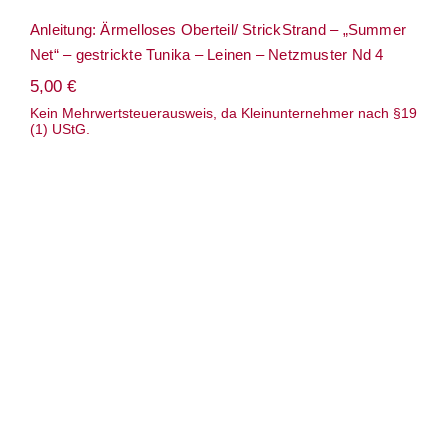
Anleitung: Ärmelloses Oberteil/ StrickStrand – „Summer
Net“ – gestrickte Tunika – Leinen – Netzmuster Nd 4
5,00
€
Kein Mehrwertsteuerausweis, da Kleinunternehmer nach §19
(1) UStG.
Anleitung: Ärmelloses Oberteil/
StrickStrand – „Twisted Summer
Stitches“ – gestricktes Top – verzopfte
verschränkte Maschen & Lace – fließende
Garne