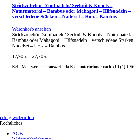
Strickzubehör: Zopfnadeln/ Seeknit & Knools –
Naturmaterial – Bambus oder Mahagoni – Hilfsnadeln –
verschiedene Stärken – Nadelset – Holz – Bambus
Warenkorb ansehen
Strickzubehör: Zopfnadeln/ Seeknit & Knools – Naturmaterial –
Bambus oder Mahagoni – Hilfsnadeln – verschiedene Stärken –
Nadelset – Holz – Bambus
17,90
€
–
27,70
€
Kein Mehrwertsteuerausweis, da Kleinunternehmer nach §19 (1) UStG.
ertrag widerrufen
Rechtliches
AGB